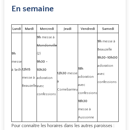
En semaine
Lundi
Mardi
Mercredi
Jeudi
Vendredi
Samedi
9h
messe à
9h
messe à
Mondonville
Beauzelle
9h
(2)
9h30-10h00
messe
9h30 -
adoration
18h
12h15
à Seilh
10h30
12h30
messe
avec
adoration
messe à
adoration
à
confessions
avec
Beauzelle
avec
Cornebarrieu
confessions
confessions
18h30
messe à
Aussonne
Pour connaître les horaires dans les autres paroisses :