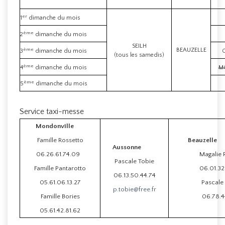
er
1
dimanche du mois
ème
2
dimanche du mois
SEILH
ème
BEAUZELLE
3
dimanche du mois
(tous les samedis)
ème
4
dimanche du mois
M
ème
5
dimanche du mois
Service taxi-messe
Mondonville
Famille Rossetto
Beau
Aussonne
06.26.61.74.09
Magalie 
Pascale Tobie
Famille Pantarotto
06.01.3
06.13.50.44.74
05.61.06.13.27
Pascale
p.tobie@free.fr
Famille Bories
06.78.4
05.61.42.81.62