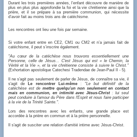
Durant les trois premières années, l’enfant découvre de manière de
plus en plus plus approfondie la foi et la vie chrétienne ainsi que la
prière, et il se prépare à sa première communion, qui nécessite
d’avoir fait au moins trois ans de catéchisme.
Les rencontres ont lieu une fois par semaine.
Si votre enfant entre en CE2, CM1 ou CM2 et n’a jamais fait de
catéchisme, il peut s’inscrire également.
"Au cœur de la catéchèse nous trouvons essentiellement une
Personne, celle de Jésus... C'est Jésus qui est « le Chemin, la
Vérité et la Vie », et la vie chrétienne consiste à suivre le Christ."
(Exhortation apostolique Catechesi Tradendae de Jean-Paul II - 5).
Il ne s'agit pas seulement de parler de Jésus, de connaître sa vie, il
s'agit de
Le rencontrer Lui-même
:
"Le but définitif de la
catéchèse est de
mettre quelqu'un non seulement en contact
mais en communion, en intimité avec Jésus-Christ
: lui seul
peut conduire à l'amour du Père dans l'Esprit et nous faire participer
à la vie de la Trinité Sainte.".
Lors des rencontres avec les enfants, une grande place est
accordée à la prière en commun et à la prière personnelle.
Il s'agit de susciter une relation d'amitié intime avec Jésus-Christ.